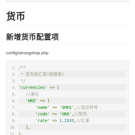
货币
新增货币配置项
config\strongshop.php
/**
 * 货币和汇率(转换率)
 */
'currencies'
=>
[
//港元
'HKD'
=>
[
'name'
=>
'$HK$'
,
//显示符号
'code'
=>
'HKD'
,
//货币
'rate'
=>
1.2333
,
//汇率
],
],