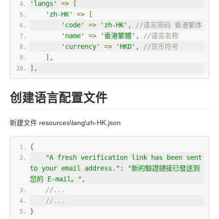
'langs'
=>
[
'zh-HK'
=>
[
'code'
=>
'zh-HK'
,
//语言简码 香港繁体
'name'
=>
'香港繁體'
,
//语言名称
'currency'
=>
'HKD'
,
//货币符号
],
],
创建语言配置文件
新建文件 resources\lang\zh-HK.json
{
"A fresh verification link has been sent 
to your email address."
:
"新的驗證鏈接已發送到
您的 E-mail。"
,
//...
//...
}