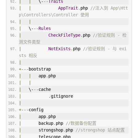
|
|
   \-
--
Traits
|
|
AppTrait
.
php 
//注入到 App\Htt
p\Controllers\Controller 使用
|
|
|
   \-
--
Rules
|
CheckFileType
.
php 
//验证规则 - 检
测文件类型
|
NotExists
.
php 
//验证规则 - 与 exi
sts 相反
|
+---
bootstrap
|
|
   app
.
php
|
|
|
   \-
--
cache
|
.
gitignore
|
+---
config
|
       app
.
php
|
       backup
.
php 
//数据备份配置
|
       strongshop
.
php 
//strongshop 站点配置
|
       telescope
.
php