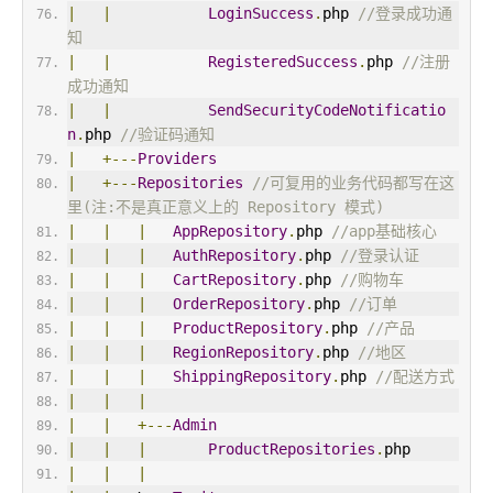
|
|
LoginSuccess
.
php 
//登录成功通
知
|
|
RegisteredSuccess
.
php 
//注册
成功通知
|
|
SendSecurityCodeNotificatio
n
.
php 
//验证码通知
|
+---
Providers
|
+---
Repositories
//可复用的业务代码都写在这
里(注:不是真正意义上的 Repository 模式)
|
|
|
AppRepository
.
php 
//app基础核心
|
|
|
AuthRepository
.
php 
//登录认证
|
|
|
CartRepository
.
php 
//购物车
|
|
|
OrderRepository
.
php 
//订单
|
|
|
ProductRepository
.
php 
//产品
|
|
|
RegionRepository
.
php 
//地区
|
|
|
ShippingRepository
.
php 
//配送方式
|
|
|
|
|
+---
Admin
|
|
|
ProductRepositories
.
php
|
|
|