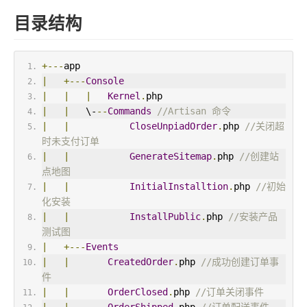
目录结构
+---
app
|
+---
Console
|
|
|
Kernel
.
php
|
|
   \-
--
Commands
//Artisan 命令
|
|
CloseUnpiadOrder
.
php 
//关闭超
时未支付订单
|
|
GenerateSitemap
.
php 
//创建站
点地图
|
|
InitialInstalltion
.
php 
//初始
化安装
|
|
InstallPublic
.
php 
//安装产品
测试图
|
+---
Events
|
|
CreatedOrder
.
php 
//成功创建订单事
件
|
|
OrderClosed
.
php 
//订单关闭事件