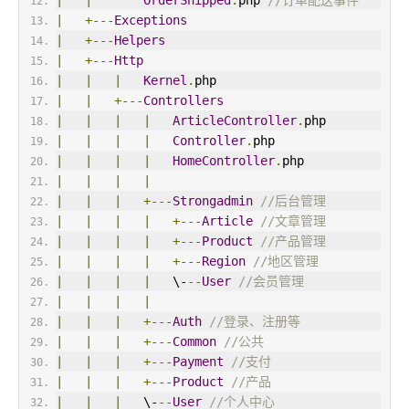
|
|
OrderShipped
.
php 
//订单配送事件
|
+---
Exceptions
|
+---
Helpers
|
+---
Http
|
|
|
Kernel
.
php
|
|
+---
Controllers
|
|
|
|
ArticleController
.
php
|
|
|
|
Controller
.
php
|
|
|
|
HomeController
.
php
|
|
|
|
|
|
|
+---
Strongadmin
//后台管理
|
|
|
|
+---
Article
//文章管理
|
|
|
|
+---
Product
//产品管理
|
|
|
|
+---
Region
//地区管理
|
|
|
|
   \-
--
User
//会员管理
|
|
|
|
|
|
|
+---
Auth
//登录、注册等
|
|
|
+---
Common
//公共
|
|
|
+---
Payment
//支付
|
|
|
+---
Product
//产品
|
|
|
   \-
--
User
//个人中心