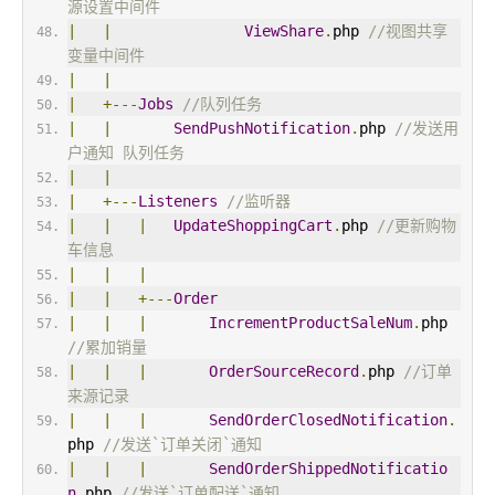
源设置中间件
|
|
ViewShare
.
php 
//视图共享
变量中间件
|
|
|
+---
Jobs
//队列任务
|
|
SendPushNotification
.
php 
//发送用
户通知 队列任务
|
|
|
+---
Listeners
//监听器
|
|
|
UpdateShoppingCart
.
php 
//更新购物
车信息
|
|
|
|
|
+---
Order
|
|
|
IncrementProductSaleNum
.
php 
//累加销量
|
|
|
OrderSourceRecord
.
php 
//订单
来源记录
|
|
|
SendOrderClosedNotification
.
php 
//发送`订单关闭`通知
|
|
|
SendOrderShippedNotificatio
n
.
php 
//发送`订单配送`通知