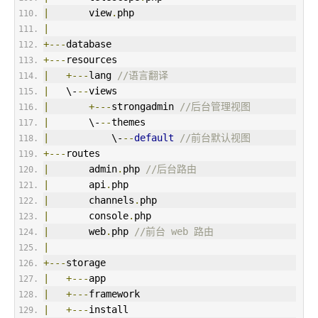
|
       view
.
php
|
+---
database
+---
resources
|
+---
lang 
//语言翻译
|
   \-
--
views
|
+---
strongadmin 
//后台管理视图
|
       \-
--
themes
|
           \-
--
default
//前台默认视图
+---
routes
|
       admin
.
php 
//后台路由
|
       api
.
php
|
       channels
.
php
|
       console
.
php
|
       web
.
php 
//前台 web 路由
|
+---
storage
|
+---
app
|
+---
framework
|
+---
install